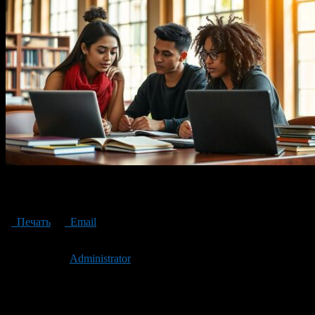
Studying at Italian universities in bachelor’s and master’s degree
programs opens up endless possibilities
Печать
Email
Опубликовано: 2 года назад на 18.11.2024
Автор:
Administrator
Последнее изминение 18 ноября, 2024 @ 2:16 пп
Рубрики