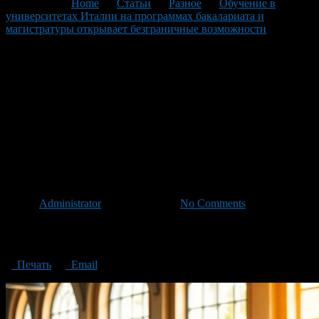
You are here:
Home
>
Статьи
>
Разное
>
Обучение в
университетах Италии на программах бакалариата и
магистратуры открывает безграничные возможности
>
Studying at Italian universities in bachelor’s and master’s degree
programs opens up endless possibilities
Studying at Italian universities
in bachelor’s and master’s
degree programs opens up
endless possibilities
Автор
Administrator
/ 18.11.2024 /
No Comments
Studying at Italian universities in bachelor’s and master’s degree
programs opens up endless possibilities
Печать
Email