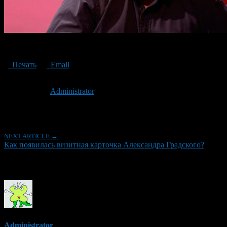
александр градский
Печать
Email
Опубликовано: 2 года назад на 09.11.2024
Автор:
Administrator
Последнее изминение 9 ноября, 2024 @ 9:47 дп
Рубрики
NEXT ARTICLE →
Как появилась визитная карточка Александра Градского?
Об авторе
Administrator