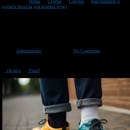
You are here:
Home
>
Статьи
>
Советы
>
Как выбрать и
купить бахилы для разных нужд
>
How to choose and buy shoe
covers for different needs
How to choose and buy shoe
covers for different needs
Автор
Administrator
/ 08.11.2024 /
No Comments
How to choose and buy shoe covers for different needs
Печать
Email