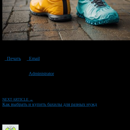
How to choose and buy shoe covers for different needs
Печать
Email
Опубликовано: 2 года назад на 08.11.2024
Автор:
Administrator
Последнее изминение 8 ноября, 2024 @ 2:26 пп
Рубрики
NEXT ARTICLE →
Как выбрать и купить бахилы для разных нужд
Об авторе