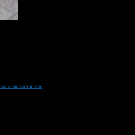
ial market in Bashkortostan
нка в Башкортостане