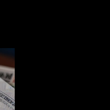
d 22 illegal participants in the 
ial market in Bashkortostan