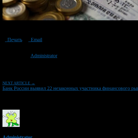
The Bank of Russia has identified 22 illegal participants in the financ
Печать
Email
Опубликовано: 2 года назад на 08.11.2024
Автор:
Administrator
Последнее изминение 8 ноября, 2024 @ 12:56 пп
Рубрики
NEXT ARTICLE →
Банк России выявил 22 незаконных участника финансового ры
Об авторе
Administrator