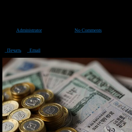
participants in the financial market in Bashkortostan
The Bank of Russia has identifie
Автор
Administrator
/ 08.11.2024 /
No Comments
The Bank of Russia has identified 22 illegal participants in the financ
Печать
Email