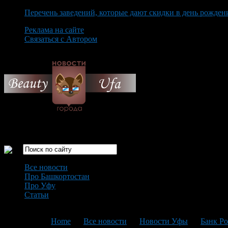
Перечень заведений, которые дают скидки в день рожден
Реклама на сайте
Связаться с Автором
Friday August 7th, 2026
Только самые интересные новости города Уфа
Все новости
Про Башкортостан
Про Уфу
Статьи
Loading...
You are here:
Home
>
Все новости
>
Новости Уфы
>
Банк Ро