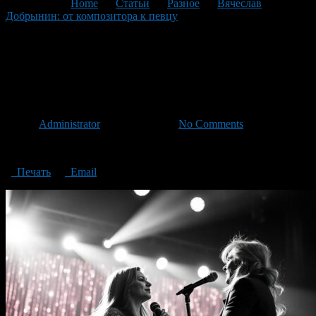
You are here:
Home
>
Статьи
>
Разное
>
Вячеслав
Добрынин: от композитора к певцу
>
Vyacheslav Dobrynin
from composer to singer
Vyacheslav Dobrynin from
composer to singer
Автор
Administrator
/ 08.11.2024 /
No Comments
Vyacheslav Dobrynin: from composer to singer
Печать
Email