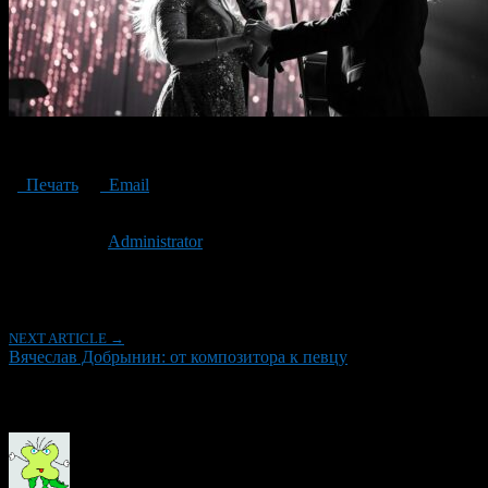
Vyacheslav Dobrynin: from composer to singer
Печать
Email
Опубликовано: 2 года назад на 08.11.2024
Автор:
Administrator
Последнее изминение 8 ноября, 2024 @ 11:19 дп
Рубрики
NEXT ARTICLE →
Вячеслав Добрынин: от композитора к певцу
Об авторе