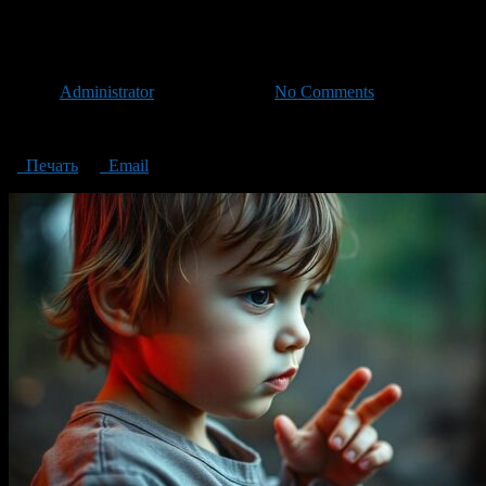
Protecting a child from evil forc
Автор
Administrator
/ 07.11.2024 /
No Comments
Protecting a child from evil forces: we analyze superstitions and folk 
Печать
Email