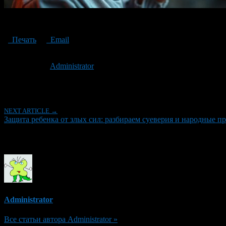
Protecting a child from evil forces: we analyze superstitions and folk 
Печать
Email
Опубликовано: 2 года назад на 07.11.2024
Автор:
Administrator
Последнее изминение 7 ноября, 2024 @ 2:32 пп
Рубрики
NEXT ARTICLE →
Защита ребенка от злых сил: разбираем суеверия и народные п
Об авторе
Administrator
Все статьи автора Administrator »