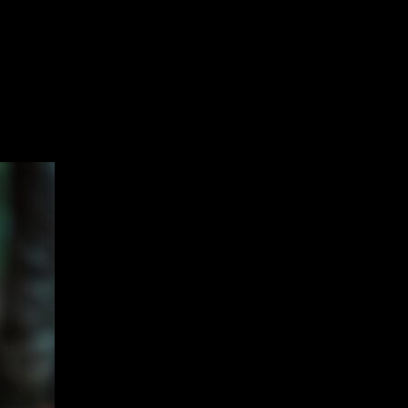
es we analyze superstitions and f
signs