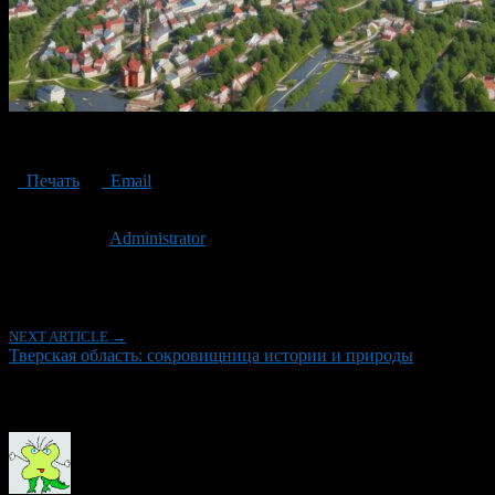
Tver region: a treasure trove of history and nature
Печать
Email
Опубликовано: 2 года назад на 06.11.2024
Автор:
Administrator
Последнее изминение 6 ноября, 2024 @ 10:27 дп
Рубрики
NEXT ARTICLE →
Тверская область: сокровищница истории и природы
Об авторе