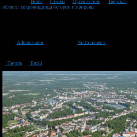
You are here:
Home
>
Статьи
>
Путешествия
>
Тверская
область: сокровищница истории и природы
>
Absolute_Reality_v16_Tver_region_a_treasure_trove_of_history_a_
Absolute_Reality_v16_Tver_reg
Автор
Administrator
/ 06.11.2024 /
No Comments
Tver region: a treasure trove of history and nature
Печать
Email