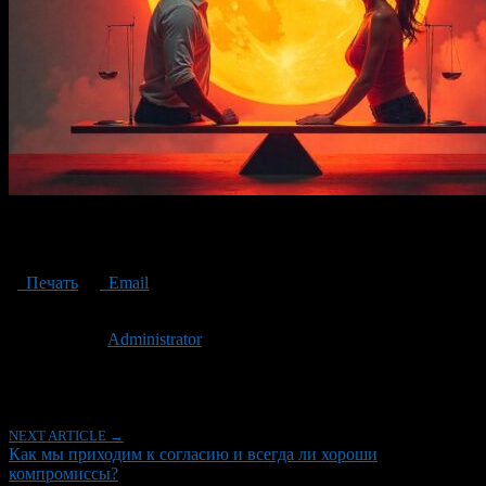
How do we come to an agreement and are compromises always
good?
Печать
Email
Опубликовано: 2 года назад на 05.11.2024
Автор:
Administrator
Последнее изминение 5 ноября, 2024 @ 1:05 пп
Рубрики
NEXT ARTICLE →
Как мы приходим к согласию и всегда ли хороши
компромиссы?