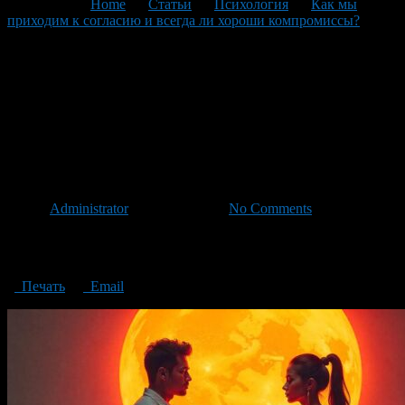
You are here:
Home
>
Статьи
>
Психология
>
Как мы
приходим к согласию и всегда ли хороши компромиссы?
>
How do we come to an agreement and are compromises always
good
How do we come to an
agreement and are
compromises always good
Автор
Administrator
/ 05.11.2024 /
No Comments
How do we come to an agreement and are compromises always
good?
Печать
Email