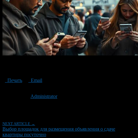
The choice of sites for placing an advertisement for renting an
apartment for daily rent
Печать
Email
Опубликовано: 2 года назад на 31.10.2024
Автор:
Administrator
Последнее изминение 31 октября, 2024 @ 12:03 дп
Рубрики
NEXT ARTICLE →
Выбор площадок для размещения объявления о сдаче
квартиры посуточно