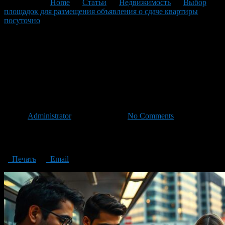
You are here:
Home
>
Статьи
>
Недвижимость
>
Выбор
площадок для размещения объявления о сдаче квартиры
посуточно
>
The choice of sites for placing an advertisement for
renting an apartment for daily rent
The choice of sites for placing
an advertisement for renting
an apartment for daily rent
Автор
Administrator
/ 31.10.2024 /
No Comments
The choice of sites for placing an advertisement for renting an
apartment for daily rent
Печать
Email