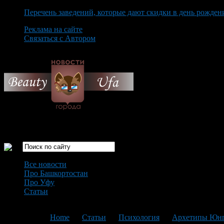
Перечень заведений, которые дают скидки в день рожден
Реклама на сайте
Связаться с Автором
Thursday August 6th, 2026
Только самые интересные новости города Уфа
Все новости
Про Башкортостан
Про Уфу
Статьи
Loading...
You are here:
Home
>
Статьи
>
Психология
>
Архетипы Юнг