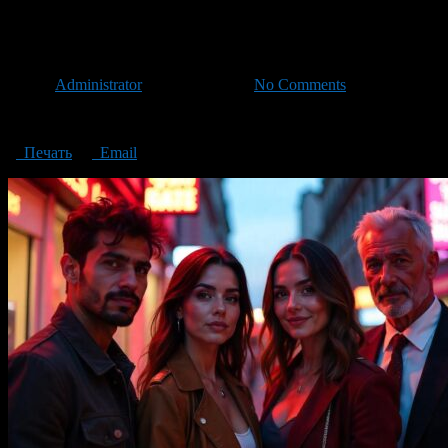
Jungian Archetypes How A Hig
Автор
Administrator
/ 30.10.2024 /
No Comments
Jungian Archetypes: How A Highlight Makes You Unique
Печать
Email