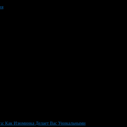
ия
а: Как Изюминка Делает Вас Уникальными
>
Jungian Archetyp