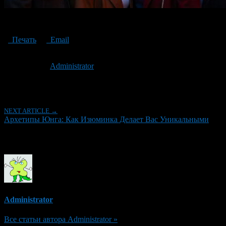
Jungian Archetypes: How A Highlight Makes You Unique
Печать
Email
Опубликовано: 2 года назад на 30.10.2024
Автор:
Administrator
Последнее изминение 30 октября, 2024 @ 6:53 пп
Рубрики
NEXT ARTICLE →
Архетипы Юнга: Как Изюминка Делает Вас Уникальными
Об авторе
Administrator
Все статьи автора Administrator »