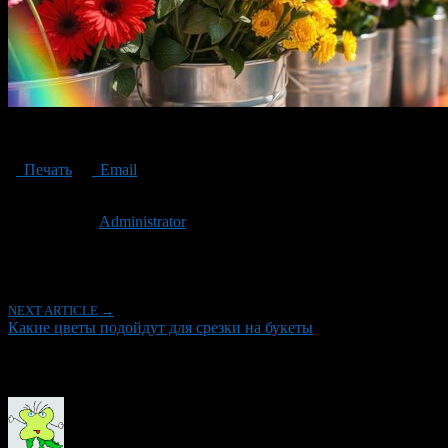
Which flowers are suitable for cutting into bouquets
Печать
Email
Опубликовано: 2 года назад на 28.10.2024
Автор:
Administrator
Последнее изминение 28 октября, 2024 @ 3:53 пп
Рубрики
NEXT ARTICLE →
Какие цветы подойдут для срезки на букеты
Об авторе