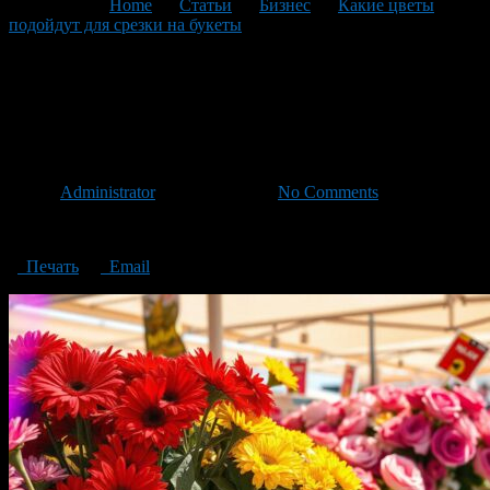
You are here:
Home
>
Статьи
>
Бизнес
>
Какие цветы
подойдут для срезки на букеты
>
Which flowers are suitable for
cutting into bouquets
Which flowers are suitable for
cutting into bouquets
Автор
Administrator
/ 28.10.2024 /
No Comments
Which flowers are suitable for cutting into bouquets
Печать
Email