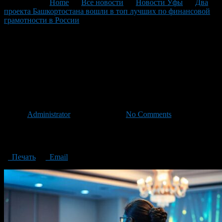
You are here:
Home
>
Все новости
>
Новости Уфы
>
Два
проекта Башкортостана вошли в топ лучших по финансовой
грамотности в России
>
Two projects of Bashkortostan entered
the top of the best financial literacy in Russia
Two projects of Bashkortostan
entered the top of the best
financial literacy in Russia
Автор
Administrator
/ 21.10.2024 /
No Comments
Two projects of Bashkortostan entered the top of the best financial
literacy in Russia
Печать
Email