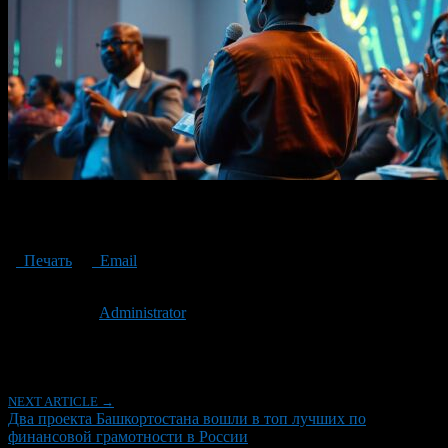
Two projects of Bashkortostan entered the top of the best financial
literacy in Russia
Печать
Email
Опубликовано: 2 года назад на 21.10.2024
Автор:
Administrator
Последнее изминение 21 октября, 2024 @ 4:34 пп
Рубрики
NEXT ARTICLE →
Два проекта Башкортостана вошли в топ лучших по
финансовой грамотности в России