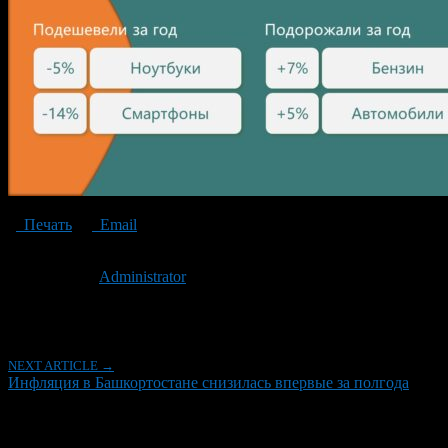
Печать
Email
Опубликовано: 2 года назад на 18.10.2024
Автор:
Administrator
Последнее изминение 18 октября, 2024 @ 1:35 пп
Рубрики
NEXT ARTICLE →
Инфляция в Башкортостане снизилась впервые за полгода
Об авторе