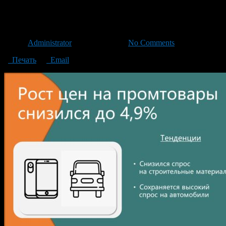
3
Автор
Administrator
/ 18.10.2024 /
No Comments
Печать
Email