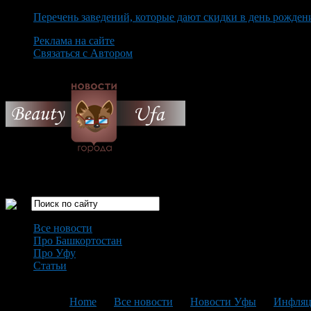
Перечень заведений, которые дают скидки в день рожден
Реклама на сайте
Связаться с Автором
Saturday August 8th, 2026
Только самые интересные новости города Уфа
Все новости
Про Башкортостан
Про Уфу
Статьи
Loading...
You are here:
Home
>
Все новости
>
Новости Уфы
>
Инфляци