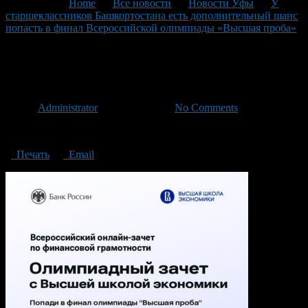
You are here:
Home
>
Все новости
>
Новости Уфы
>
У
старшеклассников Башкортостана есть дополнительный шанс
попасть в финал Всероссийской олимпиады «Высшая проба»
>
Олимпиадный зачет А4
Олимпиадный зачет А4
Автор
Administrator
/ 16.10.2024 /
No Comments
Олимпиадный зачет А4
Печать
Email