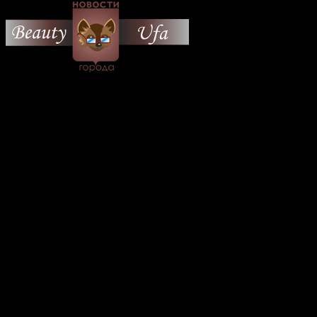
© 2026 Все об Уфе и не
только.