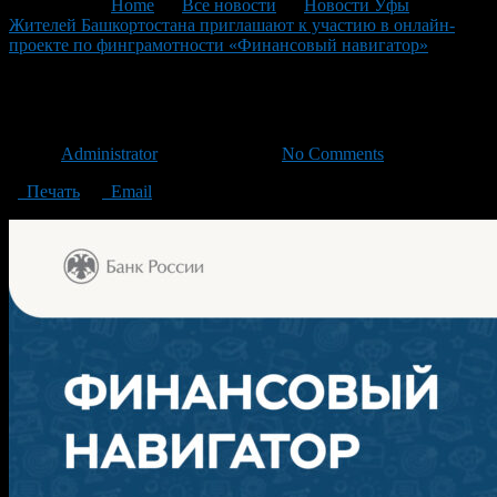
You are here:
Home
>
Все новости
>
Новости Уфы
>
Жителей Башкортостана приглашают к участию в онлайн-
проекте по финграмотности «Финансовый навигатор»
>
0
0
Автор
Administrator
/ 16.10.2024 /
No Comments
Печать
Email