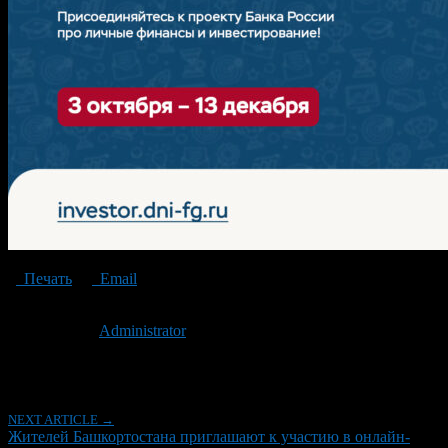
Печать
Email
Опубликовано: 2 года назад на 16.10.2024
Автор:
Administrator
Последнее изминение 16 октября, 2024 @ 12:56 дп
Рубрики
NEXT ARTICLE →
Жителей Башкортостана приглашают к участию в онлайн-