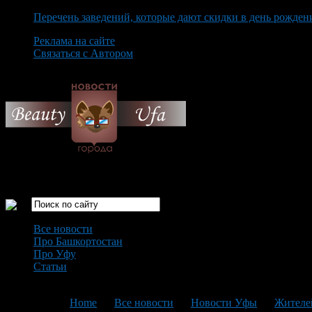
Перечень заведений, которые дают скидки в день рожден
Реклама на сайте
Связаться с Автором
Saturday August 8th, 2026
Только самые интересные новости города Уфа
Все новости
Про Башкортостан
Про Уфу
Статьи
Loading...
You are here:
Home
>
Все новости
>
Новости Уфы
>
Жителей