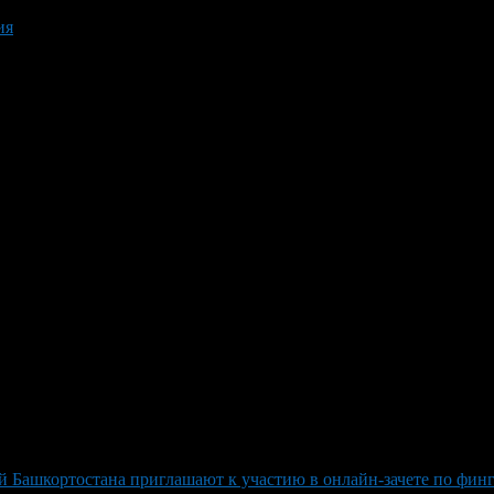
ия
 Башкортостана приглашают к участию в онлайн-зачете по фин