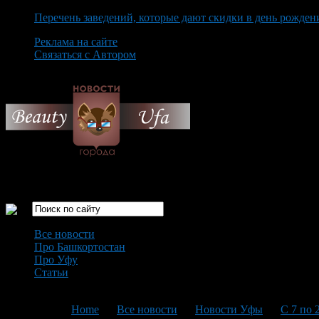
Перечень заведений, которые дают скидки в день рожден
Реклама на сайте
Связаться с Автором
Sunday August 9th, 2026
Только самые интересные новости города Уфа
Все новости
Про Башкортостан
Про Уфу
Статьи
Loading...
You are here:
Home
>
Все новости
>
Новости Уфы
>
С 7 по 