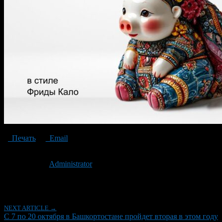
Печать
Email
Опубликовано: 2 года назад на 12.10.2024
Автор:
Administrator
Последнее изминение 12 октября, 2024 @ 12:08 пп
Рубрики
NEXT ARTICLE →
С 7 по 20 октября в Башкортостане пройдет вторая в этом году