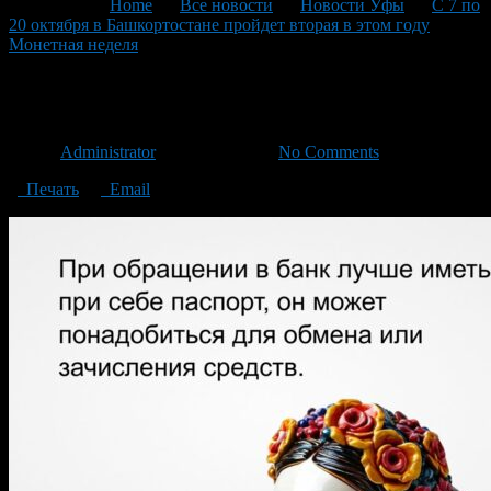
You are here:
Home
>
Все новости
>
Новости Уфы
>
С 7 по
20 октября в Башкортостане пройдет вторая в этом году
Монетная неделя
>
08
08
Автор
Administrator
/ 12.10.2024 /
No Comments
Печать
Email