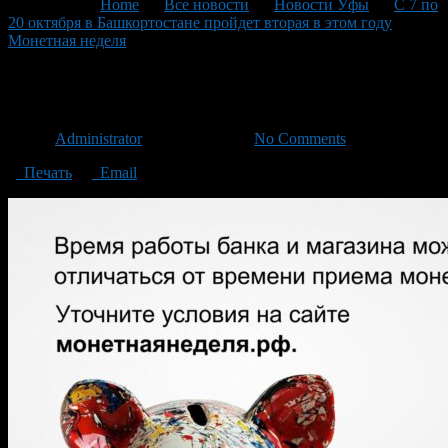
You are here:
Home
>
Все новости
>
Новости Уфы
>
С 7 по
20 октября в Башкортостане пройдет вторая в этом году
Монетная неделя
>
09
09
Автор
Administrator
/ 12.10.2024 /
No Comments
Печать
Email