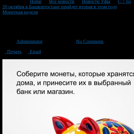
You are here:
Home
>
Все новости
>
Новости Уфы
>
С 7 по
20 октября в Башкортостане пройдет вторая в этом году
Монетная неделя
>
04
04
Автор
Administrator
/ 12.10.2024 /
No Comments
Печать
Email