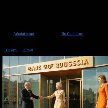
in Ufa will open its doors to citizens and guests of the Bashkir capital
the branch of the Bank of Russia
capital
Автор
Administrator
/ 23.09.2024 /
No Comments
the branch of the Bank of Russia in Ufa will open its doors to citizens
Печать
Email