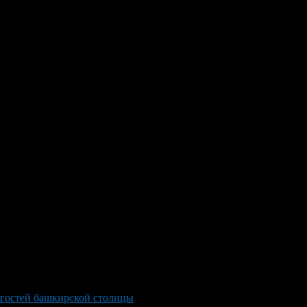
и гостей башкирской столицы
>
the branch of the Bank of Russia