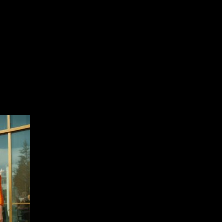
 in Ufa will open its doors to cit
 and guests of the Bashkir capital