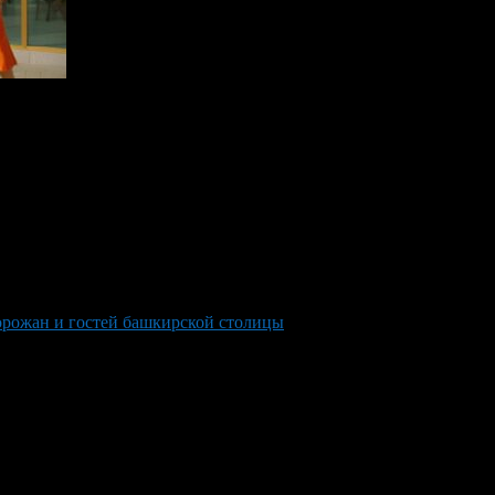
 and guests of the Bashkir capital
горожан и гостей башкирской столицы