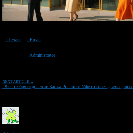
the branch of the Bank of Russia in Ufa will open its doors to citizens
Печать
Email
Опубликовано: 2 года назад на 23.09.2024
Автор:
Administrator
Последнее изминение 23 сентября, 2024 @ 9:39 дп
Рубрики
NEXT ARTICLE →
28 сентября отделение Банка России в Уфе откроет двери для 
Об авторе