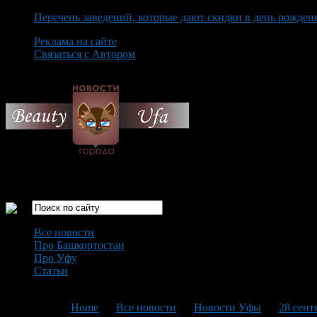
Перечень заведений, которые дают скидки в день рожден
Реклама на сайте
Связаться с Автором
Sunday August 9th, 2026
Только самые интересные новости города Уфа
Все новости
Про Башкортостан
Про Уфу
Статьи
Loading...
You are here:
Home
>
Все новости
>
Новости Уфы
>
28 сент