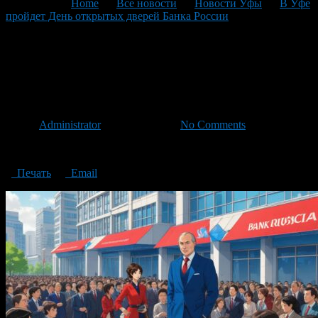
You are here:
Home
>
Все новости
>
Новости Уфы
>
В Уфе
пройдет День открытых дверей Банка России
>
The Open
Day of the Bank of Russia will be held in Ufa
The Open Day of the Bank of
Russia will be held in Ufa
Автор
Administrator
/ 17.09.2024 /
No Comments
The Open Day of the Bank of Russia will be held in Ufa
Печать
Email