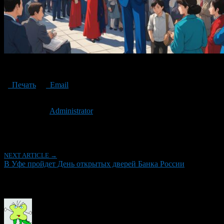
The Open Day of the Bank of Russia will be held in Ufa
Печать
Email
Опубликовано: 2 года назад на 17.09.2024
Автор:
Administrator
Последнее изминение 17 сентября, 2024 @ 6:18 пп
Рубрики
NEXT ARTICLE →
В Уфе пройдет День открытых дверей Банка России
Об авторе