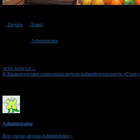
Stop, you scammer!
Печать
Email
Опубликовано: 2 года назад на 17.09.2024
Автор:
Administrator
Последнее изминение 17 сентября, 2024 @ 1:45 пп
Рубрики
NEXT ARTICLE →
В Башкортостане стартовала неделя кибербезопасности «Стоп,
Об авторе
Administrator
Все статьи автора Administrator »