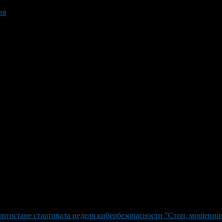
ия
ртостане стартовала неделя кибербезопасности "Стоп, мошенни