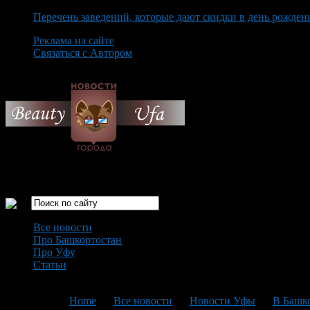
Перечень заведений, которые дают скидки в день рожден
Реклама на сайте
Связаться с Автором
Sunday August 9th, 2026
Только самые интересные новости города Уфа
Все новости
Про Башкортостан
Про Уфу
Статьи
Loading...
You are here:
Home
>
Все новости
>
Новости Уфы
>
В Башко