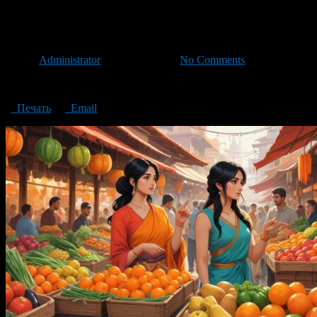
Stop, you scammer!
Автор
Administrator
/ 17.09.2024 /
No Comments
Stop, you scammer!
Печать
Email