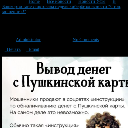
You are here:
Home
>
Все новости
>
Новости Уфы
>
В
Башкортостане стартовала неделя кибербезопасности "Стоп,
мошенник!"
>
08
08
Автор
Administrator
/ 17.09.2024 /
No Comments
Печать
Email