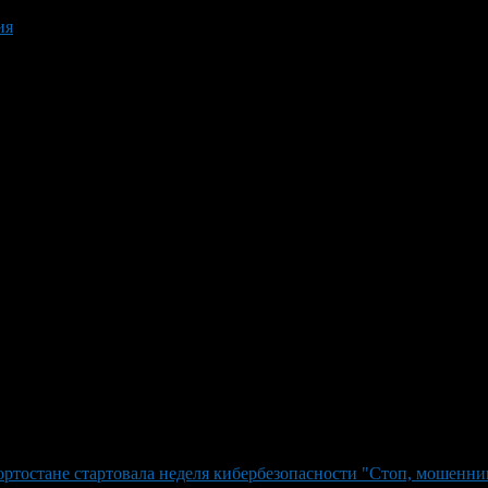
ия
ртостане стартовала неделя кибербезопасности "Стоп, мошенни