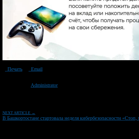
Печать
Email
Опубликовано: 2 года назад на 17.09.2024
Автор:
Administrator
Последнее изминение 17 сентября, 2024 @ 1:41 пп
Рубрики
NEXT ARTICLE →
В Башкортостане стартовала неделя кибербезопасности «Стоп,
Об авторе