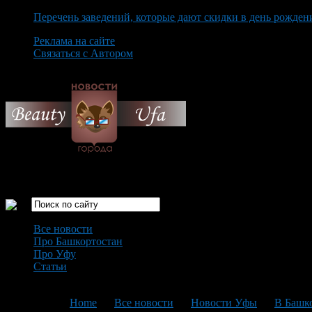
Перечень заведений, которые дают скидки в день рожден
Реклама на сайте
Связаться с Автором
Thursday August 6th, 2026
Только самые интересные новости города Уфа
Все новости
Про Башкортостан
Про Уфу
Статьи
Loading...
You are here:
Home
>
Все новости
>
Новости Уфы
>
В Башко