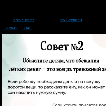
05
Автор
Administrator
/ 17.09.2024 /
No Comments
Печать
Email