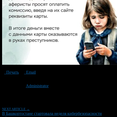
Печать
Email
Опубликовано: 2 года назад на 17.09.2024
Автор:
Administrator
Последнее изминение 17 сентября, 2024 @ 1:41 пп
Рубрики
NEXT ARTICLE →
В Башкортостане стартовала неделя кибербезопасности