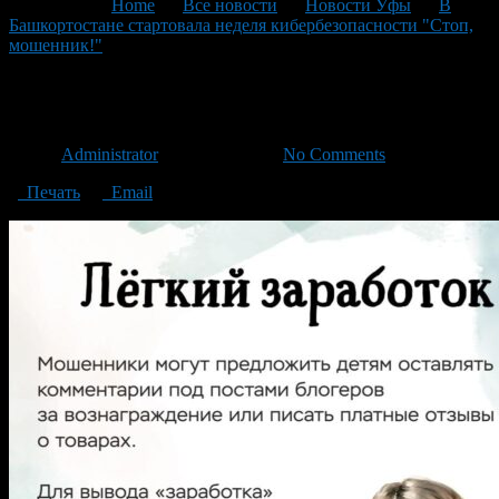
You are here:
Home
>
Все новости
>
Новости Уфы
>
В
Башкортостане стартовала неделя кибербезопасности "Стоп,
мошенник!"
>
04
04
Автор
Administrator
/ 17.09.2024 /
No Comments
Печать
Email