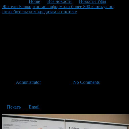
You are here:
Home
>
Все новости
>
Новости Уфы
>
Жители Башкортостана оформили более 800 каникул по
потребительским кредитам и ипотеке
>
Residents of
Bashkortostan have issued more than 800 vacations on consumer
loans and mortgages
Residents of Bashkortostan
have issued more than 800
vacations on consumer loans
and mortgages
Автор
Administrator
/ 13.09.2024 /
No Comments
Residents of Bashkortostan have issued more than 800 vacations on
consumer loans and mortgages
Печать
Email