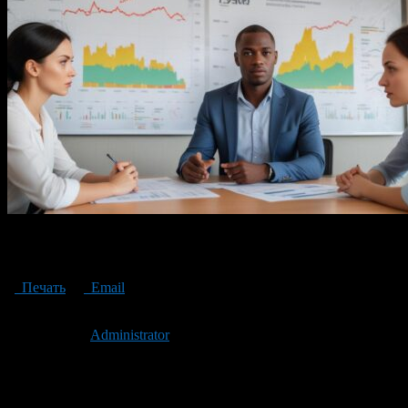
Residents of Bashkortostan have issued more than 800 vacations on
consumer loans and mortgages
Печать
Email
Опубликовано: 2 года назад на 13.09.2024
Автор:
Administrator
Последнее изминение 13 сентября, 2024 @ 9:32 дп
Рубрики