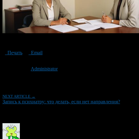
Appointment with a psychiatrist
Печать
Email
Опубликовано: 2 года назад на 12.09.2024
Автор:
Administrator
Последнее изминение 12 сентября, 2024 @ 10:09 пп
Рубрики
NEXT ARTICLE →
Запись к психиатру: что делать, если нет направления?
Об авторе