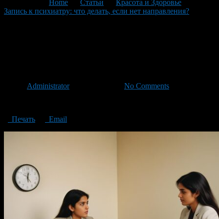
You are here:
Home
>
Статьи
>
Красота и Здоровье
>
Запись к психиатру: что делать, если нет направления?
>
Appointment with a psychiatrist
Appointment with a
psychiatrist
Автор
Administrator
/ 12.09.2024 /
No Comments
Appointment with a psychiatrist
Печать
Email