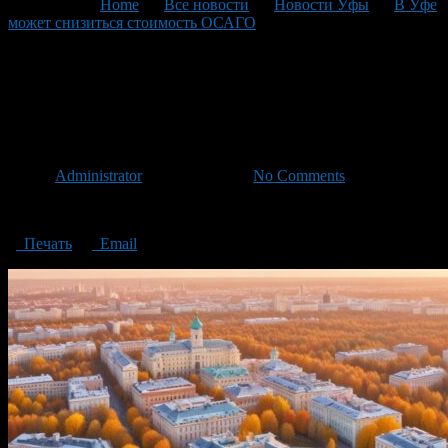
You are here:
Home
>
Все новости
>
Новости Уфы
>
В Уфе
может снизиться стоимость ОСАГО
>
The cost of CTP may
decrease in Ufa
The cost of CTP may decrease
in Ufa
Автор
Administrator
/ 11.09.2024 /
No Comments
The cost of CTP may decrease in Ufa
Печать
Email