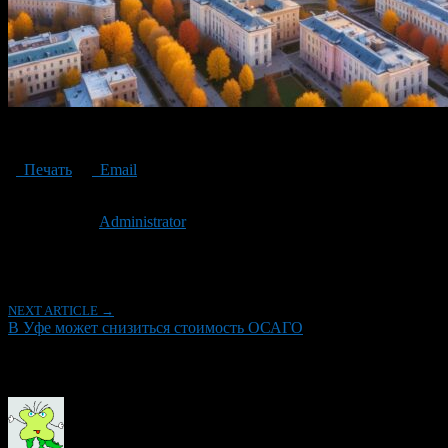
The cost of CTP may decrease in Ufa
Печать
Email
Опубликовано: 2 года назад на 11.09.2024
Автор:
Administrator
Последнее изминение 11 сентября, 2024 @ 11:30 дп
Рубрики
NEXT ARTICLE →
В Уфе может снизиться стоимость ОСАГО
Об авторе