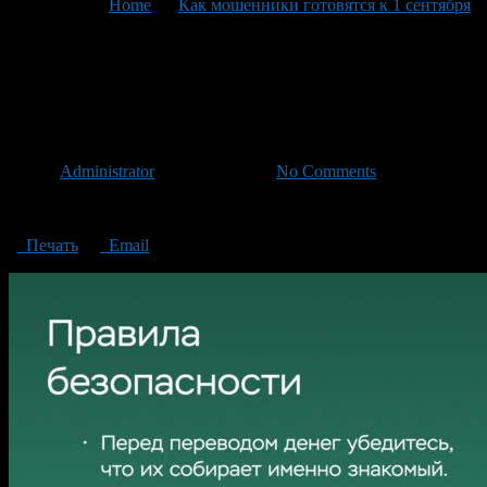
You are here:
Home
>
Как мошенники готовятся к 1 сентября
>
Как мошенники готовятся к 1 сентября
Как мошенники готовятся к
1 сентября
Автор
Administrator
/ 30.08.2024 /
No Comments
Как мошенники готовятся к 1 сентября
Печать
Email