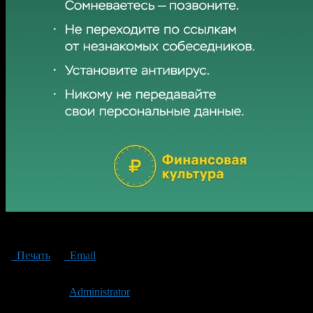
Как мошенники готовятся к 1 сентября
Печать
Email
Опубликовано: 2 года назад на 30.08.2024
Автор:
Administrator
Последнее изминение 30 августа, 2024 @ 12:53 пп