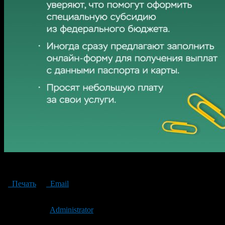
Как мошенники готовятся к 1 сентября
Печать
Email
Опубликовано: 2 года назад на 30.08.2024
Автор:
Administrator
Последнее изминение 30 августа, 2024 @ 12:52 пп