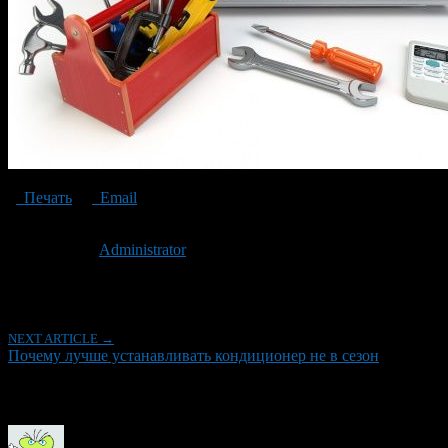
Печать
Email
Опубликовано: 2 года назад на 27.08.2024
Автор:
Administrator
Последнее изминение 27 августа, 2024 @ 11:54 пп
Рубрики
NEXT ARTICLE →
Почему лучше устанавливать кондиционер не в сезон
Об авторе