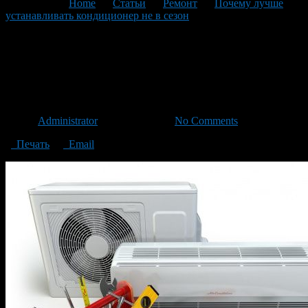
You are here:
Home
>
Статьи
>
Ремонт
>
Почему лучше
устанавливать кондиционер не в сезон
>
стоимость
установки кондиционеров в Уфе
стоимость установки
кондиционеров в Уфе
Автор
Administrator
/ 27.08.2024 /
No Comments
Печать
Email