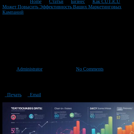
You are here:
Home
>
Статьи
>
Бизнес
>
Как CUT.iCU
Может Повысить Эффективность Ваших Маркетинговых
Кампаний
>
How CUT.cut Can Improve The Effectiveness Of
Your Marketing Campaigns
How CUT.cut Can Improve
The Effectiveness Of Your
Marketing Campaigns
Автор
Administrator
/ 12.08.2024 /
No Comments
How CUT.cut Can Improve The Effectiveness Of Your Marketing
Campaigns
Печать
Email