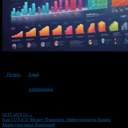
How CUT.cut Can Improve The Effectiveness Of Your Marketing
Campaigns
Печать
Email
Опубликовано: 2 года назад на 12.08.2024
Автор:
Administrator
Последнее изминение 12 августа, 2024 @ 1:18 пп
Рубрики
NEXT ARTICLE →
Как CUT.iCU Может Повысить Эффективность Ваших
Маркетинговых Кампаний