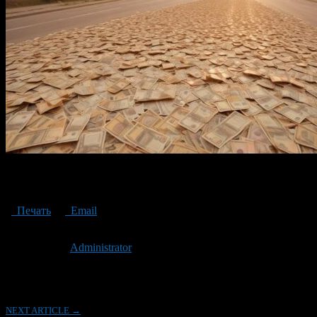
Two thirds of the counterfeit banknotes identified in Bashkortostan
are five thousand
Печать
Email
Опубликовано: 2 года назад на 09.08.2024
Автор:
Administrator
Последнее изминение 9 августа, 2024 @ 9:55 дп
Рубрики
NEXT ARTICLE →