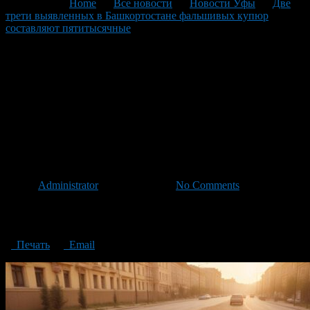
You are here:
Home
>
Все новости
>
Новости Уфы
>
Две
трети выявленных в Башкортостане фальшивых купюр
составляют пятитысячные
>
Two thirds of the counterfeit
banknotes identified in Bashkortostan are five thousand
Two thirds of the counterfeit
banknotes identified in
Bashkortostan are five
thousand
Автор
Administrator
/ 09.08.2024 /
No Comments
Two thirds of the counterfeit banknotes identified in Bashkortostan
are five thousand
Печать
Email