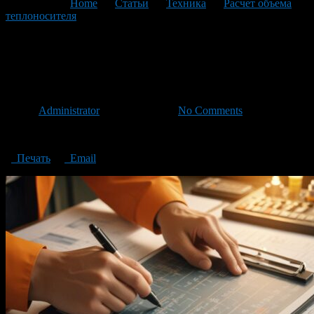
You are here:
Home
>
Статьи
>
Техника
>
Расчет объема
теплоносителя
>
Calculation of the coolant volume
Calculation of the coolant
volume
Автор
Administrator
/ 01.08.2024 /
No Comments
Calculation of the coolant volume
Печать
Email