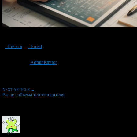
Calculation of the coolant volume
Печать
Email
Опубликовано: 2 года назад на 01.08.2024
Автор:
Administrator
Последнее изминение 1 августа, 2024 @ 12:02 дп
Рубрики
NEXT ARTICLE →
Расчет объема теплоносителя
Об авторе