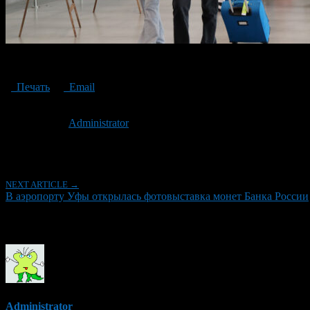
фотовыставка монет Банка России
Печать
Email
Опубликовано: 2 года назад на 16.07.2024
Автор:
Administrator
Последнее изминение 16 июля, 2024 @ 6:54 пп
Рубрики
NEXT ARTICLE →
В аэропорту Уфы открылась фотовыставка монет Банка России
Об авторе
Administrator