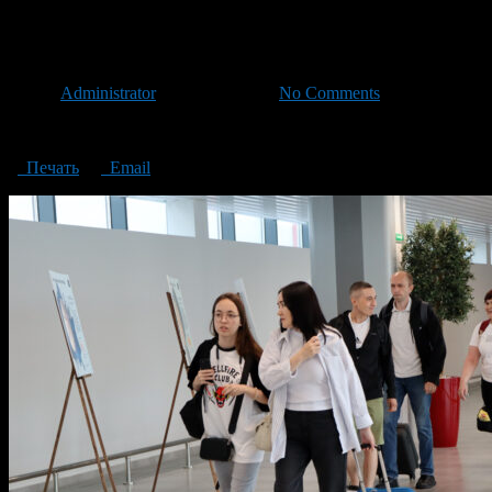
фотовыставка монет Банка Р
Автор
Administrator
/ 16.07.2024 /
No Comments
фотовыставка монет Банка России
Печать
Email