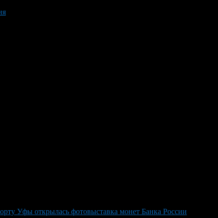
ия
орту Уфы открылась фотовыставка монет Банка России
>
фотов