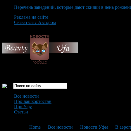
Перечень заведений, которые дают скидки в день рожден
Реклама на сайте
Связаться с Автором
Thursday August 6th, 2026
Только самые интересные новости города Уфа
Все новости
Про Башкортостан
Про Уфу
Статьи
Loading...
You are here:
Home
>
Все новости
>
Новости Уфы
>
В аэроп