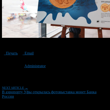
фотовыставка монет Банка России
Печать
Email
Опубликовано: 2 года назад на 16.07.2024
Автор:
Administrator
Последнее изминение 16 июля, 2024 @ 6:54 пп
Рубрики
NEXT ARTICLE →
В аэропорту Уфы открылась фотовыставка монет Банка
России
Об авторе