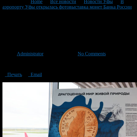
You are here:
Home
>
Все новости
>
Новости Уфы
>
В
аэропорту Уфы открылась фотовыставка монет Банка России
>
фотовыставка монет Банка России
фотовыставка монет Банка
России
Автор
Administrator
/ 16.07.2024 /
No Comments
фотовыставка монет Банка России
Печать
Email