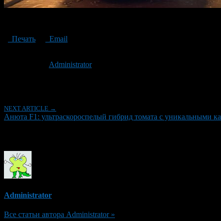
Anyuta F1: an ultra-ripe tomato hybrid with unique qualities
Печать
Email
Опубликовано: 2 года назад на 16.07.2024
Автор:
Administrator
Последнее изминение 16 июля, 2024 @ 9:12 дп
Рубрики
NEXT ARTICLE →
Анюта F1: ультраскороспелый гибрид томата с уникальными к
Об авторе
Administrator
Все статьи автора Administrator »