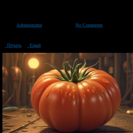
Anyuta F1 an ultra-ripe tomato 
Автор
Administrator
/ 16.07.2024 /
No Comments
Anyuta F1: an ultra-ripe tomato hybrid with unique qualities
Печать
Email