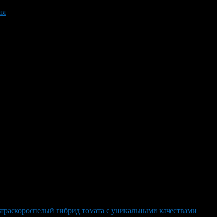
ия
ьтраскороспелый гибрид томата с уникальными качествами
>
An