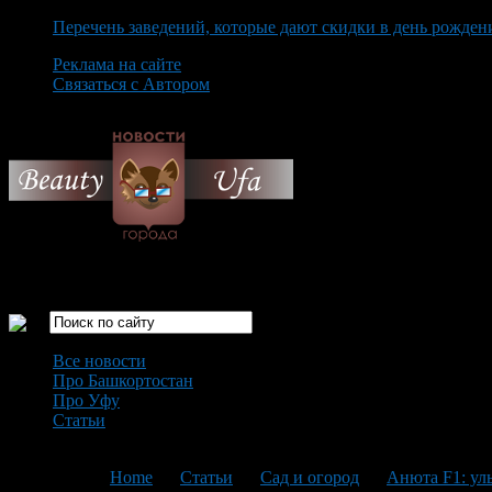
Перечень заведений, которые дают скидки в день рожден
Реклама на сайте
Связаться с Автором
Friday August 7th, 2026
Только самые интересные новости города Уфа
Все новости
Про Башкортостан
Про Уфу
Статьи
Loading...
You are here:
Home
>
Статьи
>
Сад и огород
>
Анюта F1: ул