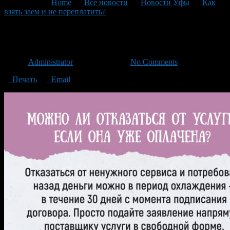
You are here:
Home
>
Все новости
>
Новости Уфы
>
Как
взять заем и не переплатить?
>
карточки-мфо-06
карточки-мфо-06
Автор
Administrator
/ 10.07.2024 /
No Comments
Печать
Email