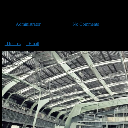
Technical inspection of building
Автор
Administrator
/ 18.06.2024 /
No Comments
Technical inspection of buildings and structures
Печать
Email