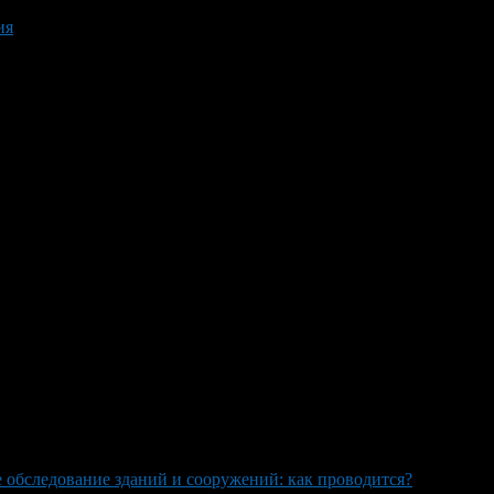
ия
 обследование зданий и сооружений: как проводится?
>
Technic