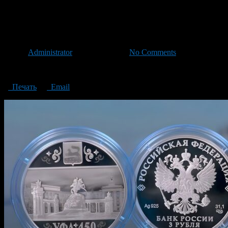
летию Уфы
Памятную трехрублевую моне
Автор
Administrator
/ 03.06.2024 /
No Comments
Памятную трехрублевую монету выпустил Банк России к 450-
Печать
Email