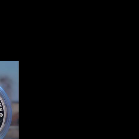
ту выпустил Банк России к 4
летию Уфы