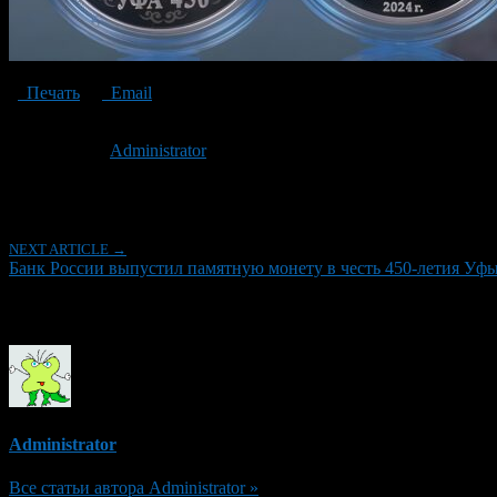
Печать
Email
Опубликовано: 2 года назад на 03.06.2024
Автор:
Administrator
Последнее изминение 3 июня, 2024 @ 6:38 пп
Рубрики
NEXT ARTICLE →
Банк России выпустил памятную монету в честь 450-летия Уфы
Об авторе
Administrator
Все статьи автора Administrator »