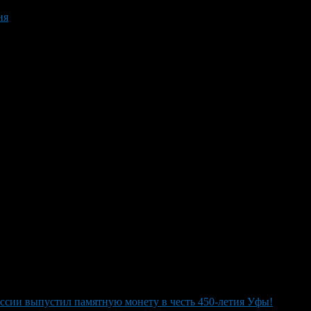
ия
ссии выпустил памятную монету в честь 450-летия Уфы!
>
Пам