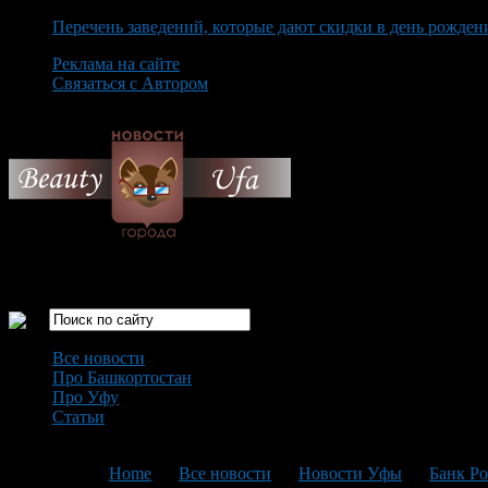
Перечень заведений, которые дают скидки в день рожден
Реклама на сайте
Связаться с Автором
Friday August 7th, 2026
Только самые интересные новости города Уфа
Все новости
Про Башкортостан
Про Уфу
Статьи
Loading...
You are here:
Home
>
Все новости
>
Новости Уфы
>
Банк Ро