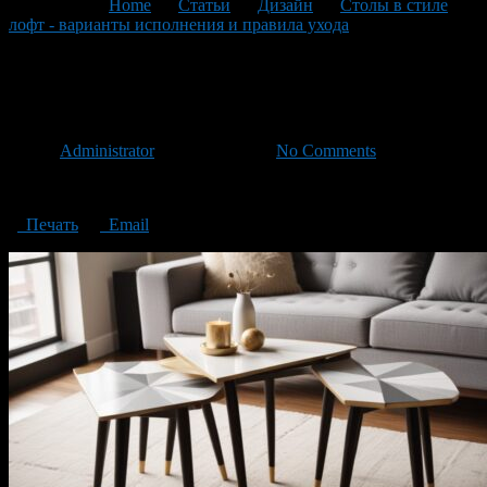
You are here:
Home
>
Статьи
>
Дизайн
>
Столы в стиле
лофт - варианты исполнения и правила ухода
>
Loft-style
tables
Loft-style tables
Автор
Administrator
/ 22.05.2024 /
No Comments
Loft-style tables
Печать
Email