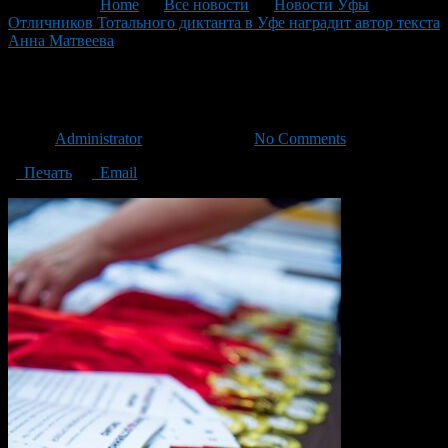
You are here:
Home
>
Все новости
>
Новости Уфы
>
Отличников Тотального диктанта в Уфе наградит автор текста
Анна Матвеева
>
Медали-ТД
Медали-ТД
Автор
Administrator
/ 22.05.2024 /
No Comments
Печать
Email