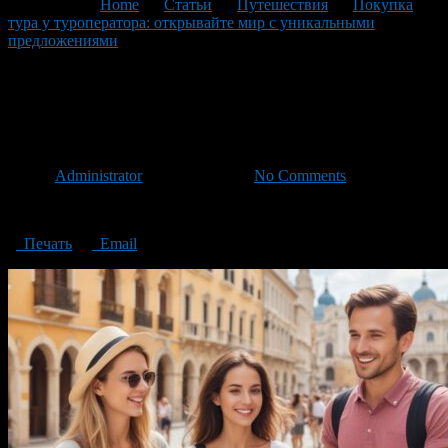
You are here:
Home
>
Статьи
>
Путешествия
>
Покупка
тура у туроператора: открывайте мир с уникальными
предложениями
>
Buying a tour from a tour operator
Buying a tour from a tour
operator
Автор
Administrator
/ 02.05.2024 /
No Comments
Buying a tour from a tour operator
Печать
Email