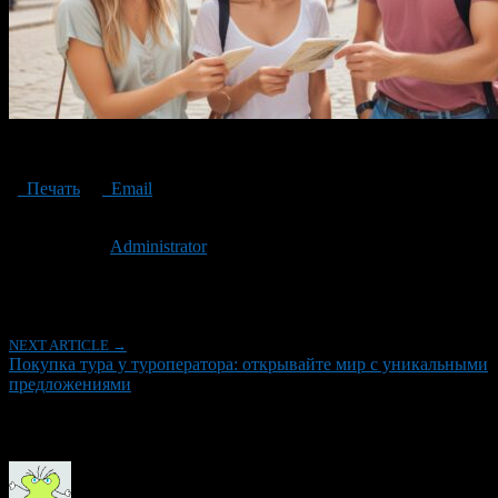
Buying a tour from a tour operator
Печать
Email
Опубликовано: 2 года назад на 02.05.2024
Автор:
Administrator
Последнее изминение 2 мая, 2024 @ 1:37 дп
Рубрики
NEXT ARTICLE →
Покупка тура у туроператора: открывайте мир с уникальными
предложениями
Об авторе