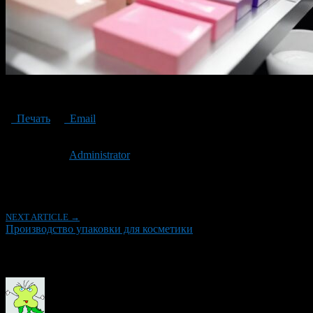
Production of packaging for cosmetics
Печать
Email
Опубликовано: 2 года назад на 26.04.2024
Автор:
Administrator
Последнее изминение 26 апреля, 2024 @ 6:50 пп
Рубрики
NEXT ARTICLE →
Производство упаковки для косметики
Об авторе