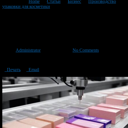
You are here:
Home
>
Статьи
>
Бизнес
>
Производство
упаковки для косметики
>
Production of packaging for
cosmetics
Production of packaging for
cosmetics
Автор
Administrator
/ 26.04.2024 /
No Comments
Production of packaging for cosmetics
Печать
Email