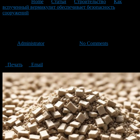
You are here:
Home
>
Статьи
>
Строительство
>
Как
вспученный вермикулит обеспечивает безопасность
сооружений
>
swollen vermiculite
swollen vermiculite
Автор
Administrator
/ 26.04.2024 /
No Comments
swollen vermiculite
Печать
Email