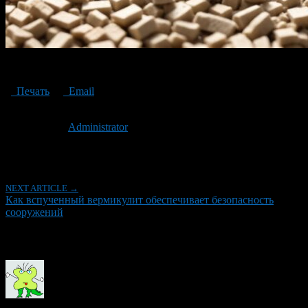
swollen vermiculite
Печать
Email
Опубликовано: 2 года назад на 26.04.2024
Автор:
Administrator
Последнее изминение 26 апреля, 2024 @ 6:48 пп
Рубрики
NEXT ARTICLE →
Как вспученный вермикулит обеспечивает безопасность
сооружений
Об авторе