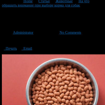
You are here:
Home
>
Статьи
>
Животные
>
На что
обращать внимание при выборе корма для собак
>
pikaso_texttoimage_dog-food
pikaso_texttoimage_dog-food
Автор
Administrator
/ 21.04.2024 /
No Comments
корм для собак
Печать
Email