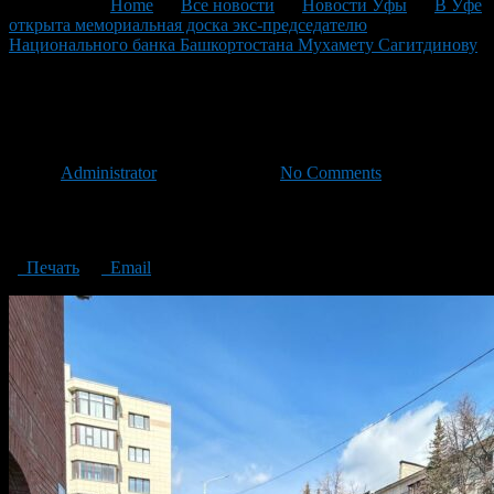
You are here:
Home
>
Все новости
>
Новости Уфы
>
В Уфе
открыта мемориальная доска экс-председателю
Национального банка Башкортостана Мухамету Сагитдинову
>
МШС 4
МШС 4
Автор
Administrator
/ 15.04.2024 /
No Comments
мемориальная доска экс-председателю Национального банка
Башкортостана Мухамету Сагитдинову
Печать
Email