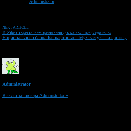
Автор:
Administrator
Последнее изминение 15 апреля, 2024 @ 10:34 дп
Рубрики
NEXT ARTICLE →
В Уфе открыта мемориальная доска экс-председателю
Национального банка Башкортостана Мухамету Сагитдинову
Об авторе
Administrator
Все статьи автора Administrator »
Добавить комментарий