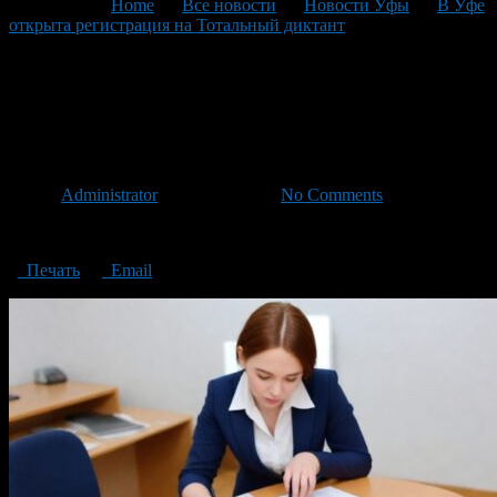
You are here:
Home
>
Все новости
>
Новости Уфы
>
В Уфе
открыта регистрация на Тотальный диктант
>
Registration for
Total Dictation is open in Ufa
Registration for Total Dictation
is open in Ufa
Автор
Administrator
/ 11.04.2024 /
No Comments
Registration for Total Dictation is open in Ufa
Печать
Email