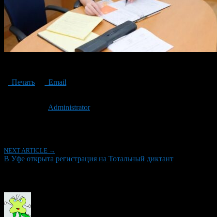
Registration for Total Dictation is open in Ufa
Печать
Email
Опубликовано: 2 года назад на 11.04.2024
Автор:
Administrator
Последнее изминение 11 апреля, 2024 @ 11:10 пп
Рубрики
NEXT ARTICLE →
В Уфе открыта регистрация на Тотальный диктант
Об авторе