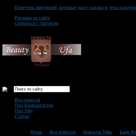
Перечень заведений, которые дают скидки в день рожден
Реклама на сайте
Связаться с Автором
Friday August 7th, 2026
Только самые интересные новости города Уфа
Все новости
Про Башкортостан
Про Уфу
Статьи
Loading...
You are here:
Home
>
Все новости
>
Новости Уфы
>
Банк Р