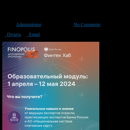
03
Автор
Administrator
/ 28.03.2024 /
No Comments
Печать
Email