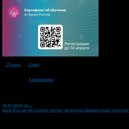
Печать
Email
Опубликовано: 2 года назад на 28.03.2024
Автор:
Administrator
Последнее изминение 28 марта, 2024 @ 5:26 пп
Рубрики
NEXT ARTICLE →
Банк России бесплатно обучит молодежь финансовым техноло
Об авторе